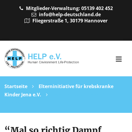
Mitglieder-Verwaltung: 05139 402 452
info@help-deutschland.de
Fliegerstraße 1, 30179 Hannover
Startseite
Elterninitiative für krebskranke
Kinder Jena e.V.
“Mal so richtig Dampf
ablassen”
“Mal so richtig Dampf