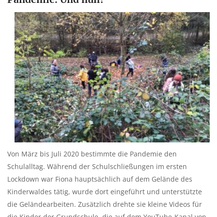
Von März bis Juli 2020 bestimmte die Pandemie den
Schulalltag. Während der Schulschließungen im ersten
Lockdown war Fiona hauptsächlich auf dem Gelände des
Kinderwaldes tätig, wurde dort eingeführt und unterstützte
die Geländearbeiten. Zusätzlich drehte sie kleine Videos für
die Kinder der Grundschule, die auf dem YouTube-Kanal von