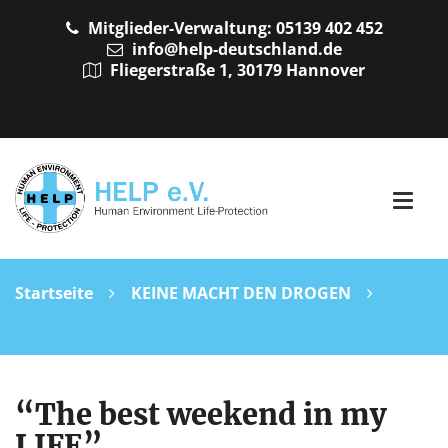
Mitglieder-Verwaltung: 05139 402 452
info@help-deutschland.de
Fliegerstraße 1, 30179 Hannover
Startseite
KEINE MACHT DEN DROGEN
“The
best weekend in my LIFE”
“The best weekend in my
LIFE”